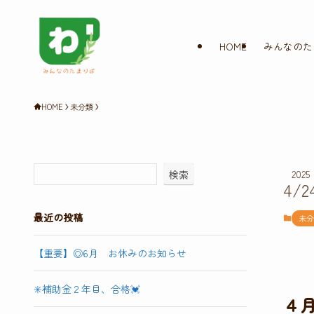
HOME
みんなのた
HOME
未分類
2025
検索
4/2
最近の投稿
未分
【重要】◎6月 お休みのお知らせ
✳️補助金２年目、合格💓
４