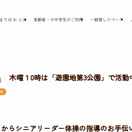
まりば わ とは
高齢者・小中学生のご利用
一般貸しスペース
木曜１0時は「遊園地第3公園」で活動
4
類
月からシニアリーダー体操の指導のお手伝